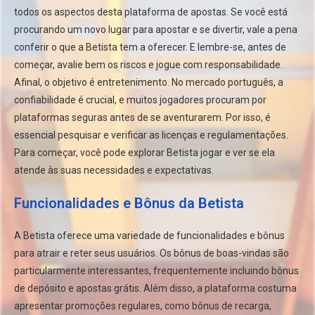
todos os aspectos desta plataforma de apostas. Se você está
procurando um novo lugar para apostar e se divertir, vale a pena
conferir o que a Betista tem a oferecer. E lembre-se, antes de
começar, avalie bem os riscos e jogue com responsabilidade.
Afinal, o objetivo é entretenimento. No mercado português, a
confiabilidade é crucial, e muitos jogadores procuram por
plataformas seguras antes de se aventurarem. Por isso, é
essencial pesquisar e verificar as licenças e regulamentações.
Para começar, você pode explorar
Betista jogar
e ver se ela
atende às suas necessidades e expectativas.
Funcionalidades e Bônus da Betista
A Betista oferece uma variedade de funcionalidades e bônus
para atrair e reter seus usuários. Os bônus de boas-vindas são
particularmente interessantes, frequentemente incluindo bônus
de depósito e apostas grátis. Além disso, a plataforma costuma
apresentar promoções regulares, como bônus de recarga,