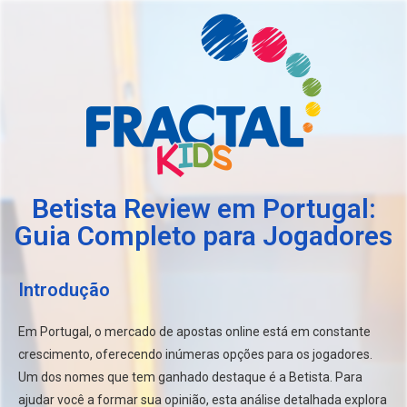
Betista Review em Portugal:
Guia Completo para Jogadores
Introdução
Em Portugal, o mercado de apostas online está em constante
crescimento, oferecendo inúmeras opções para os jogadores.
Um dos nomes que tem ganhado destaque é a Betista. Para
ajudar você a formar sua opinião, esta análise detalhada explora