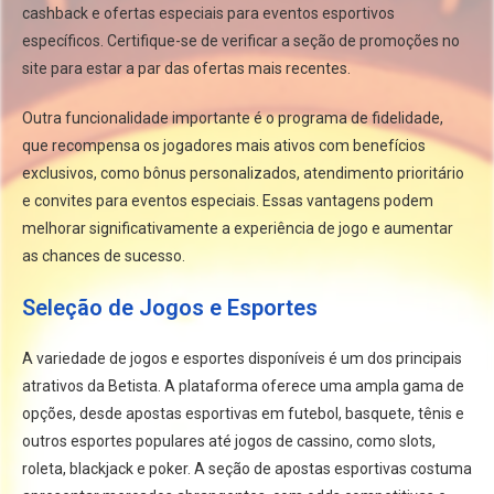
cashback e ofertas especiais para eventos esportivos
específicos. Certifique-se de verificar a seção de promoções no
site para estar a par das ofertas mais recentes.
Outra funcionalidade importante é o programa de fidelidade,
que recompensa os jogadores mais ativos com benefícios
exclusivos, como bônus personalizados, atendimento prioritário
e convites para eventos especiais. Essas vantagens podem
melhorar significativamente a experiência de jogo e aumentar
as chances de sucesso.
Seleção de Jogos e Esportes
A variedade de jogos e esportes disponíveis é um dos principais
atrativos da Betista. A plataforma oferece uma ampla gama de
opções, desde apostas esportivas em futebol, basquete, tênis e
outros esportes populares até jogos de cassino, como slots,
roleta, blackjack e poker. A seção de apostas esportivas costuma