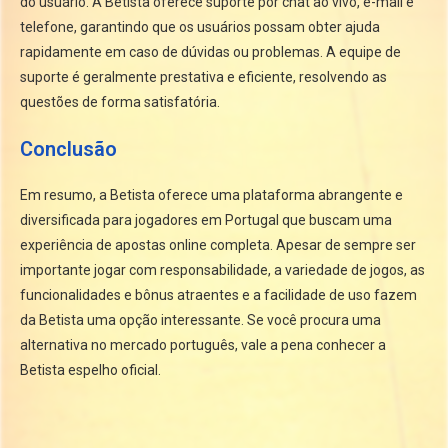
do usuário. A Betista oferece suporte por chat ao vivo, e-mail e
telefone, garantindo que os usuários possam obter ajuda
rapidamente em caso de dúvidas ou problemas. A equipe de
suporte é geralmente prestativa e eficiente, resolvendo as
questões de forma satisfatória.
Conclusão
Em resumo, a Betista oferece uma plataforma abrangente e
diversificada para jogadores em Portugal que buscam uma
experiência de apostas online completa. Apesar de sempre ser
importante jogar com responsabilidade, a variedade de jogos, as
funcionalidades e bônus atraentes e a facilidade de uso fazem
da Betista uma opção interessante. Se você procura uma
alternativa no mercado português, vale a pena conhecer a
Betista espelho oficial
.