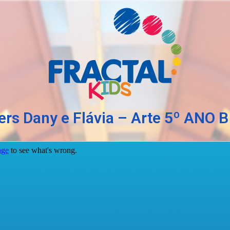
rs Dany e Flávia – Arte 5º ANO B