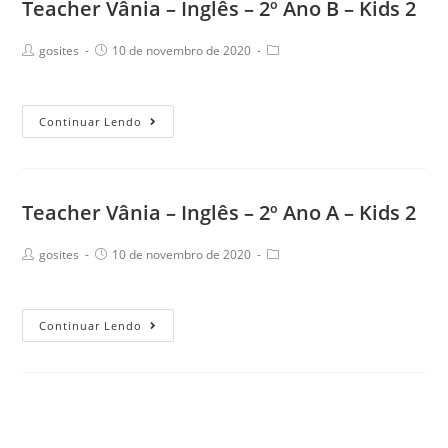
Teacher Vânia – Inglês – 2º Ano B – Kids 2
Ano
“A”
Post
Post
Post
gosites
10 de novembro de 2020
–
author:
published:
category:
Kids
2
Teacher
Continuar Lendo
Vânia
–
Inglês
Teacher Vânia – Inglês – 2º Ano A – Kids 2
–
2º
Post
Post
Post
gosites
10 de novembro de 2020
Ano
author:
published:
category:
B
–
Teacher
Continuar Lendo
Kids
Vânia
2
–
Inglês
–
2º