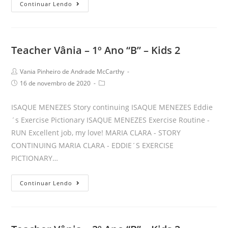
Teacher
Continuar Lendo
Vânia
–
1º
Teacher Vânia – 1º Ano “B” – Kids 2
“B”
–
Post
Vania Pinheiro de Andrade McCarthy
Kids
author:
Post
Post
16 de novembro de 2020
2
published:
category:
ISAQUE MENEZES Story continuing ISAQUE MENEZES Eddie
´s Exercise Pictionary ISAQUE MENEZES Exercise Routine -
RUN Excellent job, my love! MARIA CLARA - STORY
CONTINUING MARIA CLARA - EDDIE´S EXERCISE
PICTIONARY…
Teacher
Continuar Lendo
Vânia
–
1º