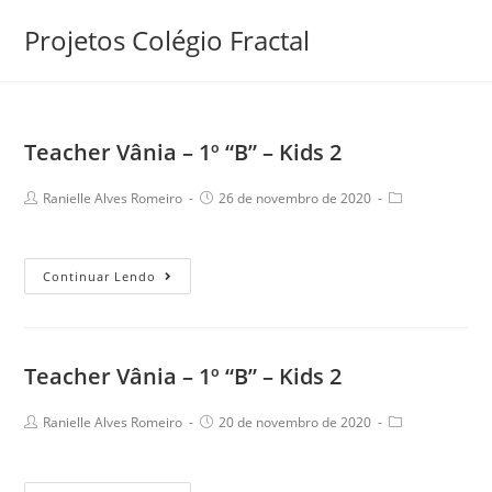
Skip
Projetos Colégio Fractal
to
content
Teacher Vânia – 1º “B” – Kids 2
Post
Post
Post
Ranielle Alves Romeiro
26 de novembro de 2020
author:
published:
category:
Teacher
Continuar Lendo
Vânia
–
1º
Teacher Vânia – 1º “B” – Kids 2
“B”
–
Post
Post
Post
Ranielle Alves Romeiro
20 de novembro de 2020
Kids
author:
published:
category:
2