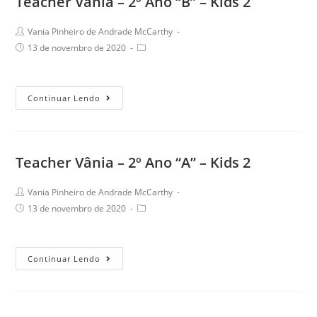
Teacher Vânia – 2º Ano “B” – Kids 2
Ano
“B”
Post
Vania Pinheiro de Andrade McCarthy
–
author:
Post
Post
13 de novembro de 2020
Kids
published:
category:
2
Teacher
Continuar Lendo
Vânia
–
2º
Teacher Vânia – 2º Ano “A” – Kids 2
Ano
“B”
Post
Vania Pinheiro de Andrade McCarthy
–
author:
Post
Post
13 de novembro de 2020
Kids
published:
category:
2
Teacher
Continuar Lendo
Vânia
–
2º