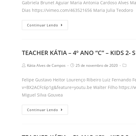
Gabriela Brunet Aguiar Maria Antonia Cardoso Alves Ma
2
Dias https://vimeo.com/463521656 Maria Julia Teodoro
–
PULMÃO
TEACHER
Continuar Lendo
ARTIFICIAL
KÁTIA
–
4º
TEACHER KÁTIA – 4º ANO “C” – KIDS 2
ANO
“D”
Post
Post
Post
Kátia Alves de Campos
25 de novembro de 2020
–
author:
published:
catego
KIDS
Felipe Gustavo Heitor Lourenço Ribeiro Luiz Fernando 
2-
v=BX2ACFc6p1g&feature=youtu.be Walter Filho https:
SETORES
Miguel Silva Gouvea
ECONÔMICOS
TEACHER
Continuar Lendo
KÁTIA
–
4º