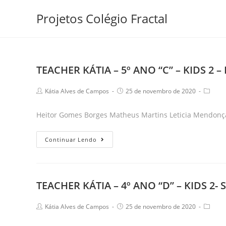
Skip
Projetos Colégio Fractal
to
content
TEACHER KÁTIA – 5º ANO “C” – KIDS 2 
Post
Post
Post
Kátia Alves de Campos
25 de novembro de 2020
author:
published:
catego
Heitor Gomes Borges Matheus Martins Leticia Mendonç
TEACHER
Continuar Lendo
KÁTIA
–
5º
TEACHER KÁTIA – 4º ANO “D” – KIDS 2
ANO
“C”
Post
Post
Post
Kátia Alves de Campos
25 de novembro de 2020
–
author:
published:
catego
KIDS