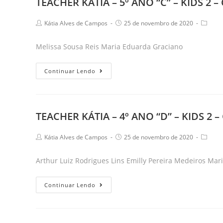
TEACHER KÁTIA – 5º ANO “C” – KIDS 2
ANO
“C”
Post
Post
Post
Kátia Alves de Campos
25 de novembro de 2020
–
author:
published:
catego
KIDS
Melissa Sousa Reis Maria Eduarda Graciano
2-
SETORES
TEACHER
Continuar Lendo
ECONÔMICOS
KÁTIA
–
5º
TEACHER KÁTIA – 4º ANO “D” – KIDS 
ANO
“C”
Post
Post
Post
Kátia Alves de Campos
25 de novembro de 2020
–
author:
published:
catego
KIDS
Arthur Luiz Rodrigues Lins Emilly Pereira Medeiros Mar
2
–
TEACHER
Continuar Lendo
COMBATE
KÁTIA
AO
–
TRABALHO
4º