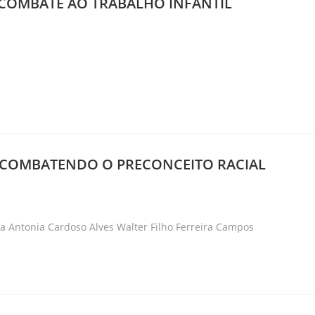
 – COMBATE AO TRABALHO INFANTIL
ry:
2 – COMBATENDO O PRECONCEITO RACIAL
ry:
ia Antonia Cardoso Alves Walter Filho Ferreira Campos