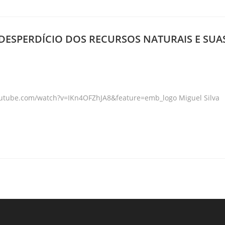
 – DESPERDÍCIO DOS RECURSOS NATURAIS E SUA
ry:
youtube.com/watch?v=IKn4OFZhJA8&feature=emb_logo Miguel Silva