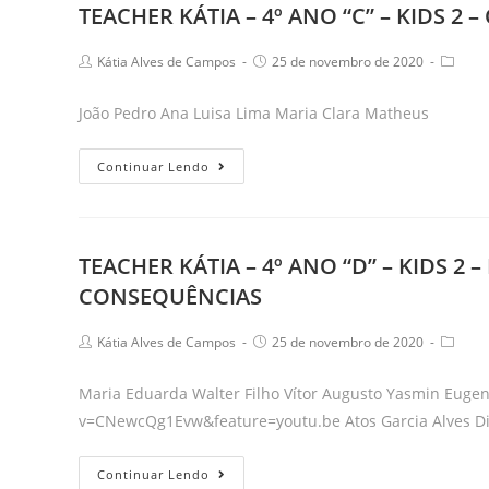
TEACHER KÁTIA – 4º ANO “C” – KIDS 
INFANTIL
ANO
“D”
Post
Post
Post
Kátia Alves de Campos
25 de novembro de 2020
–
author:
published:
catego
KIDS
João Pedro Ana Luisa Lima Maria Clara Matheus
2
–
TEACHER
Continuar Lendo
COMBATENDO
KÁTIA
O
–
PRECONCEITO
4º
TEACHER KÁTIA – 4º ANO “D” – KIDS 2
RACIAL
ANO
CONSEQUÊNCIAS
“C”
–
Post
Post
Post
Kátia Alves de Campos
25 de novembro de 2020
KIDS
author:
published:
catego
2
Maria Eduarda Walter Filho Vítor Augusto Yasmin Euge
–
v=CNewcQg1Evw&feature=youtu.be Atos Garcia Alves D
COMBATENDO
O
TEACHER
Continuar Lendo
PRECONCEITO