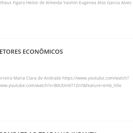
theus Figaro Heitor de Almeida Yasmin Eugenea Atos Garcia Alves
- SETORES ECONÔMICOS
ry:
Ferreira Maria Clara de Andrade https://www.youtube.com/watch?
//www.youtube.com/watch?v=B0UDnNT1ZnY&feature=emb_title