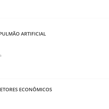
– PULMÃO ARTIFICIAL
ry:
a
- SETORES ECONÔMICOS
ry: