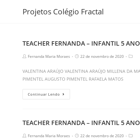
Skip
Projetos Colégio Fractal
to
content
TEACHER FERNANDA – INFANTIL 5 ANOS
Post
Post
Post
Fernanda Maria Moraes
22 de novembro de 2020
author:
published:
categ
VALENTINA ARAÚJO VALENTINA ARAÚJO MILLENA DA M
PIMENTEL AUGUSTO PIMENTEL RAFAELA MATOS
TEACHER
Continuar Lendo
FERNANDA
–
INFANTIL
TEACHER FERNANDA – INFANTIL 5 ANOS
5
ANOS
Post
Post
Post
Fernanda Maria Moraes
22 de novembro de 2020
“B”