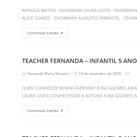
author:
published:
categ
–
RAFAELA MATOS -SNOWMAN LAURA LISITA - SNOWMA
KIDS
ALICE GOMES - SNOWMAN AUGUSTO PIMENTEL - SN
2
–
TEACHER
Continuar Lendo
JOGO:
FERNANDA
ADIÇÃO
–
COM
INFANTIL
TEACHER FERNANDA – INFANTIL 5 ANOS 
OVOS.
5
ANOS
Post
Post
Post
Fernanda Maria Moraes
16 de novembro de 2020
“B”
author:
published:
categ
–
QUER CONHECER MINHA FAZENDA? ELBA GGOMES ANIMA
KIDS
LAURA LISITA CONHECENDO A AUTORA ELBA GGOMES MI
2
–
TEACHER
Continuar Lendo
GEORGE’S
FERNANDA
SNOW
–
CLOTHES.
INFANTIL