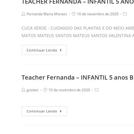
TEACHER FERNANDA – INFANTIL 5 ANOS 
5
ANOS
Post
Post
Post
Fernanda Maria Moraes
16 de novembro de 2020
“B”
author:
published:
categ
–
CUCA VERDE - CUIDANDO DAS PLANTAS E DO MEIO AMB
KIDS
MATOS MATEUS SANTOS MATEUS SANTOS VALENTINA A
2.
TEACHER
Continuar Lendo
FERNANDA
–
INFANTIL
Teacher Fernanda – INFANTIL 5 anos B 
5
ANOS
Post
Post
Post
gosites
10 de novembro de 2020
“B”
author:
published:
category:
–
KIDS
Teacher
Continuar Lendo
2.
Fernanda
–
INFANTIL