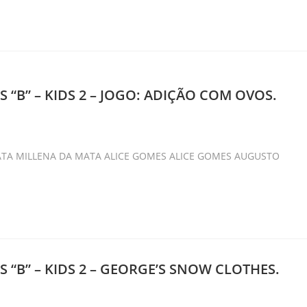
 “B” – KIDS 2 – JOGO: ADIÇÃO COM OVOS.
ory:
ATA MILLENA DA MATA ALICE GOMES ALICE GOMES AUGUSTO
 “B” – KIDS 2 – GEORGE’S SNOW CLOTHES.